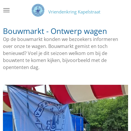
Ga
Vriendenkring Kapelstraat
direct
naar
de
Bouwmarkt - Ontwerp wagen
hoofdinhoud
Op de bouwmarkt konden we bezoekers informeren
over onze te wagen. Bouwmarkt gemist en toch
benieuwd? Voel je dit seizoen welkom om bij de
bouwtent te komen kijken, bijvoorbeeld met de
opententen dag.