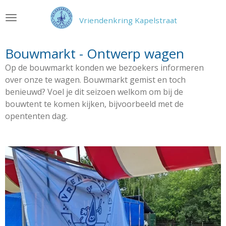
Ga
Vriendenkring Kapelstraat
direct
naar
de
Bouwmarkt - Ontwerp wagen
hoofdinhoud
Op de bouwmarkt konden we bezoekers informeren
over onze te wagen. Bouwmarkt gemist en toch
benieuwd? Voel je dit seizoen welkom om bij de
bouwtent te komen kijken, bijvoorbeeld met de
opententen dag.